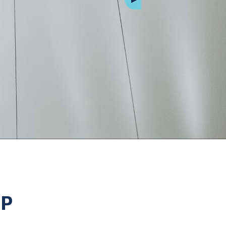
Next
JP